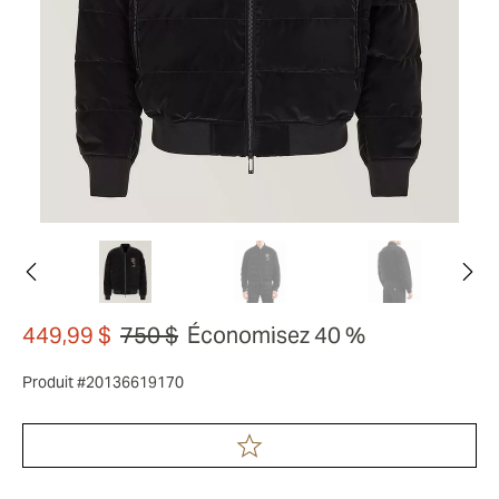
449,99 $
750 $
Économisez 40 %
Produit #20136619170