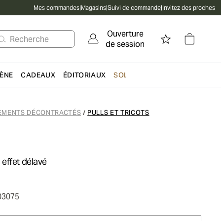
Mes commandes
|
Magasins
|
Suivi de commande
|
Invitez des proches
Ouverture
Recherche
de session
IÈNE
CADEAUX
ÉDITORIAUX
SOLDES
EMENTS DÉCONTRACTÉS
PULLS ET TRICOTS
/
effet délavé
03075