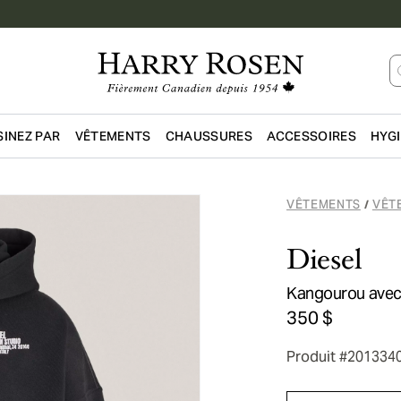
INEZ PAR
VÊTEMENTS
CHAUSSURES
ACCESSOIRES
HYG
Passer au contenu principal
VÊTEMENTS
VÊT
/
Diesel
Kangourou avec 
350 $
Produit #201334