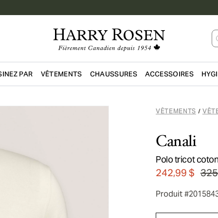
INEZ PAR
VÊTEMENTS
CHAUSSURES
ACCESSOIRES
HYG
Passer au contenu principal
VÊTEMENTS
VÊT
/
Canali
Polo tricot coto
242,99 $
325
Produit #201584