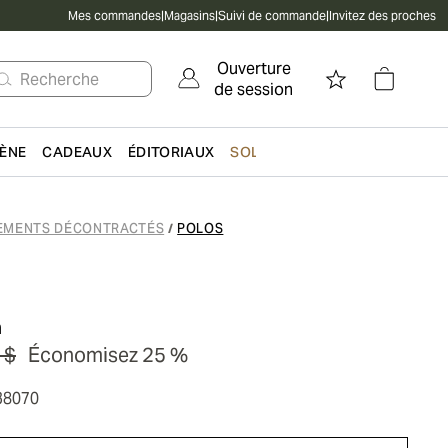
Mes commandes
|
Magasins
|
Suivi de commande
|
Invitez des proches
Ouverture
Recherche
de session
IÈNE
CADEAUX
ÉDITORIAUX
SOLDES
EMENTS DÉCONTRACTÉS
POLOS
/
n
 $
Économisez 25 %
38070