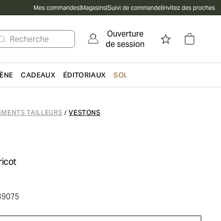
Mes commandes
|
Magasins
|
Suivi de commande
|
Invitez des proches
Ouverture
Recherche
de session
IÈNE
CADEAUX
ÉDITORIAUX
SOLDES
EMENTS TAILLEURS
VESTONS
/
ricot
49075