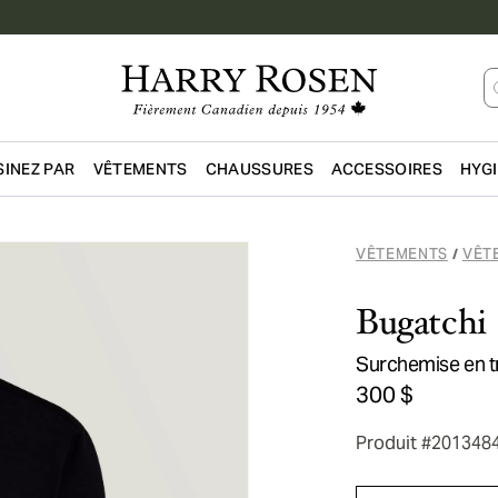
INEZ PAR
VÊTEMENTS
CHAUSSURES
ACCESSOIRES
HYG
Passer au contenu principal
VÊTEMENTS
VÊT
/
Bugatchi
Surchemise en t
300 $
Produit #201348