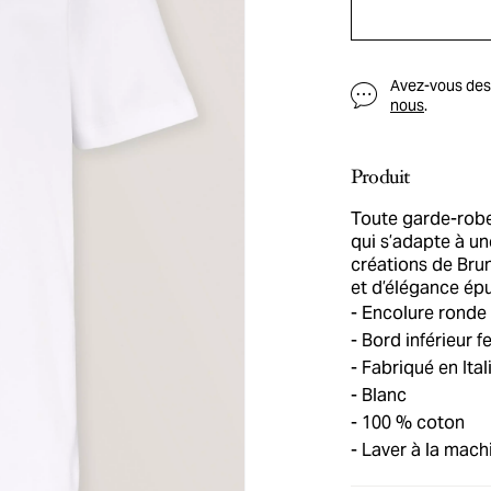
Avez-vous des q
nous
.
Produit
Toute garde-robe
qui s’adapte à u
créations de Brun
et d’élégance ép
Encolure ronde
Bord inférieur f
Fabriqué en Ital
Blanc
100 % coton
Laver à la machi