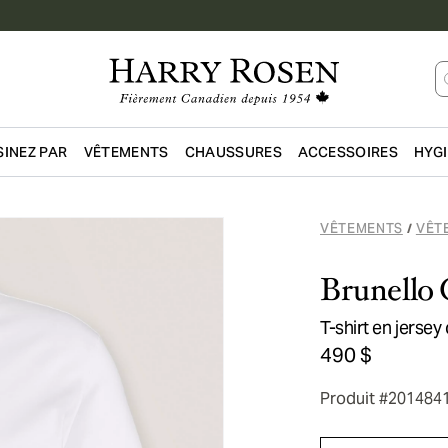
INEZ PAR
VÊTEMENTS
CHAUSSURES
ACCESSOIRES
HYG
Passer au contenu principal
VÊTEMENTS
VÊT
/
Brunello 
T-shirt en jersey
490 $
Produit #201484