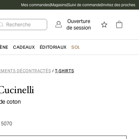
Mes commandes
|
Magasins
|
Suivi de commande
|
Invitez des proches
Ouverture
Recherche
de session
IÈNE
CADEAUX
ÉDITORIAUX
SOLDES
EMENTS DÉCONTRACTÉS
T-SHIRTS
/
Cucinelli
 de coton
15070