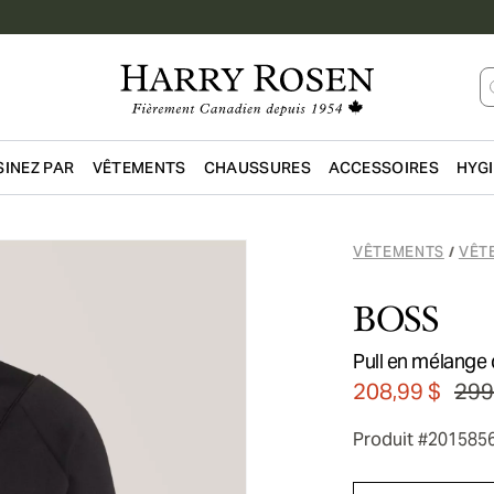
INEZ PAR
VÊTEMENTS
CHAUSSURES
ACCESSOIRES
HYG
Passer au contenu principal
VÊTEMENTS
VÊT
/
BOSS
Pull en mélange d
208,99 $
299
Produit #201585