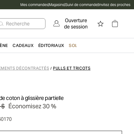
Mes commandes
|
Magasins
|
Suivi de commande
|
Invitez des proches
Ouverture
Recherche
de session
IÈNE
CADEAUX
ÉDITORIAUX
SOLDES
EMENTS DÉCONTRACTÉS
PULLS ET TRICOTS
/
e coton à glissière partielle
 $
Économisez 30 %
60170