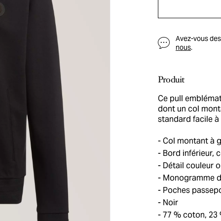
Avez-vous des q
nous
.
Produit
Ce pull emblémat
dont un col monta
standard facile à 
Col montant à gl
Bord inférieur, 
Détail couleur or
Monogramme dou
Poches passepoi
Noir
77 % coton, 23 