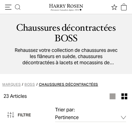
Passer au contenu
Chaussures décontractées
BOSS
Rehaussez votre collection de chaussures avec
les flâneurs en suède, chaussures
décontractées à lacets et mocassins de
conduite BOSS. Conçue avec des matériaux
haut de gamme, chaque paire offre confort
raffiné, design moderne et polyvalence sans
MARQUES
/
BOSS
/
CHAUSSURES DÉCONTRACTÉES
effort pour un look chic-décontracté.
23
Articles
Trier par:
FILTRE