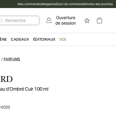
Mes commandes
|
Magasins
|
Suivi de commande
|
Invitez des proches
Ouverture
Recherche
de session
IÈNE
CADEAUX
ÉDITORIAUX
SOLDES
S
PARFUMS
/
ORD
 Eau d’Ombré Cuir 100 ml
24099