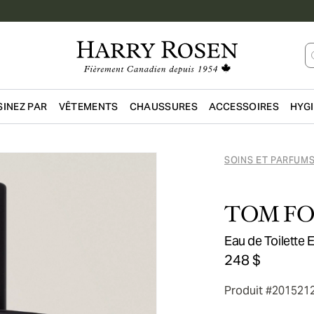
INEZ PAR
VÊTEMENTS
CHAUSSURES
ACCESSOIRES
HYG
Passer au contenu principal
SOINS ET PARFUM
TOM F
Eau de Toilette
248 $
Produit #201521