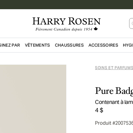
INEZ PAR
VÊTEMENTS
CHAUSSURES
ACCESSOIRES
HYG
Passer au contenu principal
SOINS ET PARFUM
Pure Badg
Contenant à lam
4 $
Produit #200753