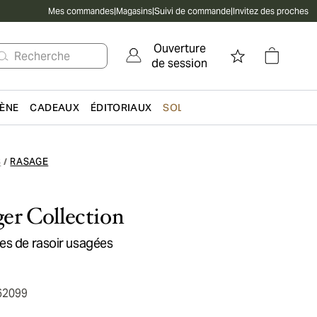
Mes commandes
|
Magasins
|
Suivi de commande
|
Invitez des proches
Ouverture
Recherche
de session
IÈNE
CADEAUX
ÉDITORIAUX
SOLDES
S
RASAGE
/
er Collection
es de rasoir usagées
62099