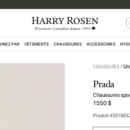
INEZ PAR
VÊTEMENTS
CHAUSSURES
ACCESSOIRES
HYG
Passer au contenu principal
CHAUSSURES
CH
/
Prada
Chaussures spor
1550 $
Produit #201683