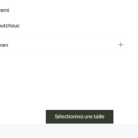
verni
outchouc
ours
Sélectionnez une taille