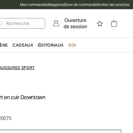
Mes commandes
|
Magasins
|
Suivi de commande
|
Invitez des proches
Ouverture
Recherche
de session
IÈNE
CADEAUX
ÉDITORIAUX
SOLDES
AUSSURES SPORT
t en cuir Downtown
20075