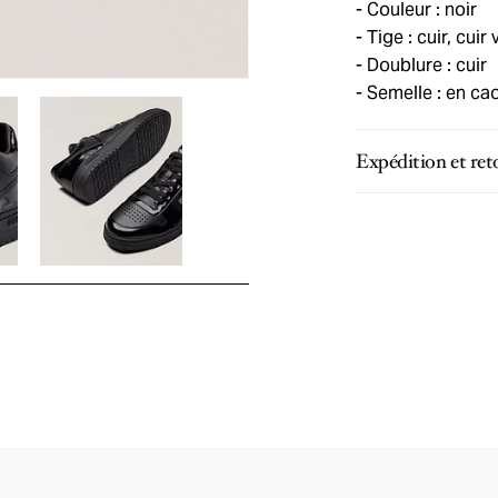
Couleur : noir
Tige : cuir, cuir 
Doublure : cuir
Semelle : en ca
Expédition et ret