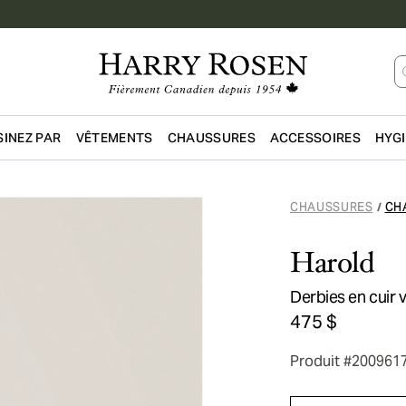
INEZ PAR
VÊTEMENTS
CHAUSSURES
ACCESSOIRES
HYG
Passer au contenu principal
CHAUSSURES
CH
/
Harold
Derbies en cuir v
475 $
Produit #200961