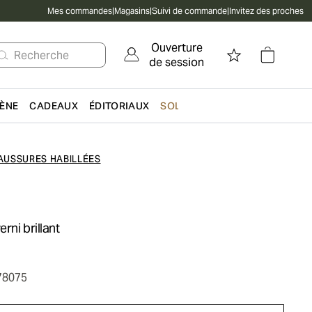
Mes commandes
|
Magasins
|
Suivi de commande
|
Invitez des proches
Ouverture
Recherche
de session
IÈNE
CADEAUX
ÉDITORIAUX
SOLDES
AUSSURES HABILLÉES
erni brillant
78075