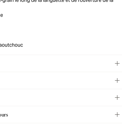
grain le long de la languette et de l'ouverture de la
ie
 caoutchouc
ours