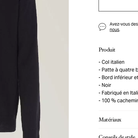
Avez-vous des q
nous
.
Produit
Col italien
Patte à quatre 
Bord inférieur e
Noir
Fabriqué en Ital
100 % cachemi
Matériaux
Conseils de style