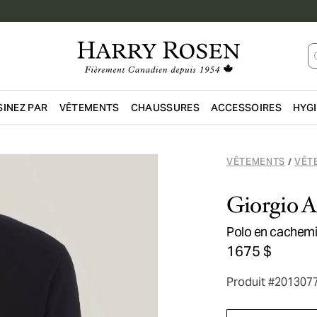
INEZ PAR
VÊTEMENTS
CHAUSSURES
ACCESSOIRES
HYG
Passer au contenu principal
VÊTEMENTS
VÊT
/
Giorgio 
Polo en cachemi
1675 $
Produit #201307