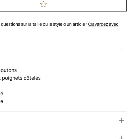
uestions sur la taille ou le style d’un article?
Clavardez avec
boutons
t poignets côtelés
ie
re