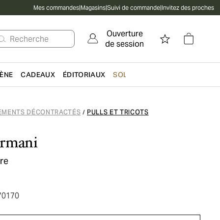
Mes commandes
|
Magasins
|
Suivi de commande
|
Invitez des proches
Ouverture
Recherche
de session
IÈNE
CADEAUX
ÉDITORIAUX
SOLDES
EMENTS DÉCONTRACTÉS
PULLS ET TRICOTS
/
Armani
re
70170