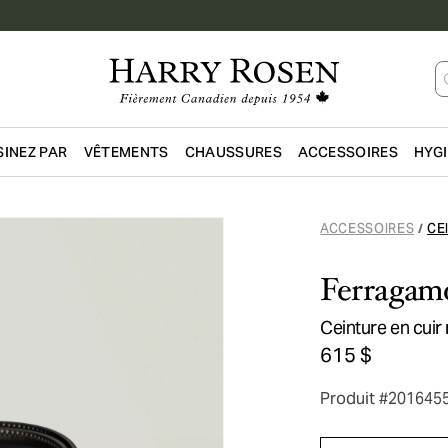
INEZ PAR
VÊTEMENTS
CHAUSSURES
ACCESSOIRES
HYG
Passer au contenu principal
ACCESSOIRES
CE
/
Ferragam
Ceinture en cuir 
615 $
Produit #201645