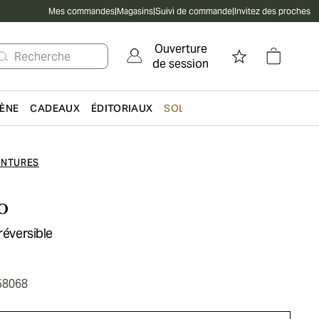
Mes commandes
|
Magasins
|
Suivi de commande
|
Invitez des proches
Ouverture
Recherche
de session
IÈNE
CADEAUX
ÉDITORIAUX
SOLDES
INTURES
o
réversible
58068