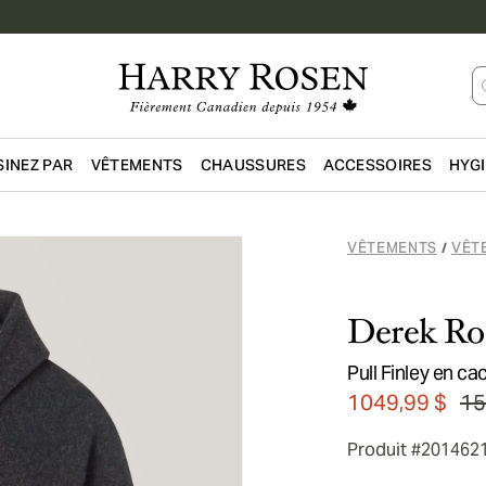
INEZ PAR
VÊTEMENTS
CHAUSSURES
ACCESSOIRES
HYG
Passer au contenu principal
VÊTEMENTS
VÊT
/
Derek Ro
Pull Finley en c
1049,99 $
15
Produit #201462