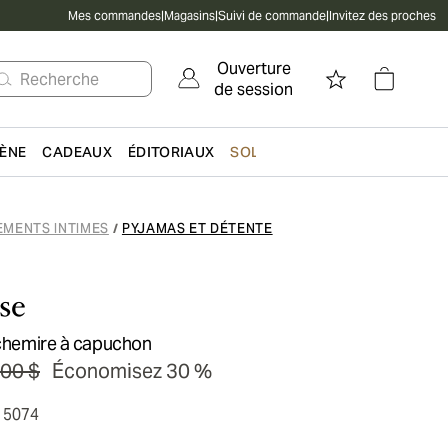
Mes commandes
|
Magasins
|
Suivi de commande
|
Invitez des proches
Ouverture
Recherche
de session
IÈNE
CADEAUX
ÉDITORIAUX
SOLDES
EMENTS INTIMES
PYJAMAS ET DÉTENTE
/
se
achemire à capuchon
00 $
Économisez 30 %
15074