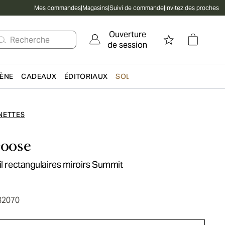
Mes commandes
|
Magasins
|
Suivi de commande
|
Invitez des proches
Ouverture
Recherche
de session
IÈNE
CADEAUX
ÉDITORIAUX
SOLDES
NETTES
oose
il rectangulaires miroirs Summit
82070