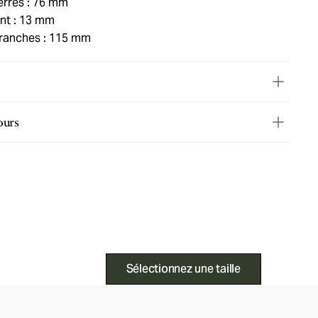
rres : 76 mm
nt : 13 mm
ranches : 115 mm
ours
Sélectionnez une taille