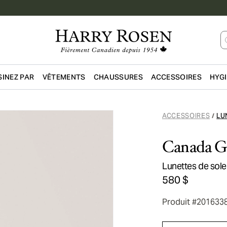
INEZ PAR
VÊTEMENTS
CHAUSSURES
ACCESSOIRES
HYG
Passer au contenu principal
ACCESSOIRES
LU
/
Canada G
Lunettes de sole
580 $
Produit #201633