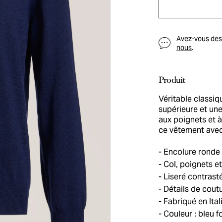
Avez-vous des q
nous
.
Produit
Véritable classiq
supérieure et un
aux poignets et à
ce vêtement avec 
Encolure ronde
Col, poignets et
Liseré contrast
Détails de cout
Fabriqué en Ital
Couleur : bleu f