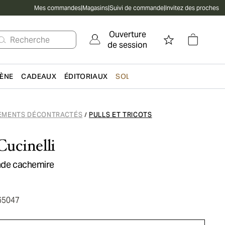
Mes commandes
|
Magasins
|
Suivi de commande
|
Invitez des proches
Ouverture
Recherche
de session
IÈNE
CADEAUX
ÉDITORIAUX
SOLDES
EMENTS DÉCONTRACTÉS
PULLS ET TRICOTS
/
Cucinelli
onde cachemire
65047