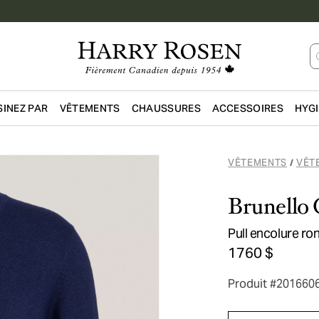
INEZ PAR
VÊTEMENTS
CHAUSSURES
ACCESSOIRES
HYG
Passer au contenu principal
VÊTEMENTS
VÊT
/
Brunello 
Pull encolure r
1760 $
Produit #201660