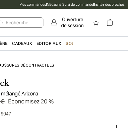
Mes commandes
|
Magasins
|
Suivi de commande
|
Invitez des proches
Ouverture
Recherche
de session
IÈNE
CADEAUX
ÉDITORIAUX
SOLDES
AUSSURES DÉCONTRACTÉES
ock
r mélangé Arizona
 $
Économisez 20 %
19047