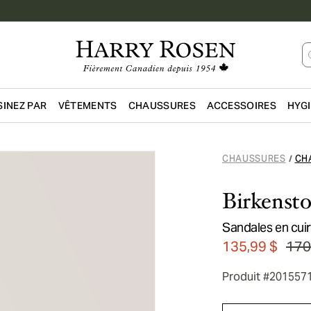
INEZ PAR
VÊTEMENTS
CHAUSSURES
ACCESSOIRES
HYG
Passer au contenu principal
CHAUSSURES
CH
/
Birkenst
Sandales en cui
135,99 $
170
Produit #201557