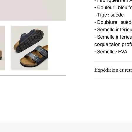
Fabriquées en 
Couleur : bleu f
Tige : suède
Doublure : suèd
Semelle intérieur
Semelle intérieur
coque talon pro
Semelle : EVA
Expédition et ret