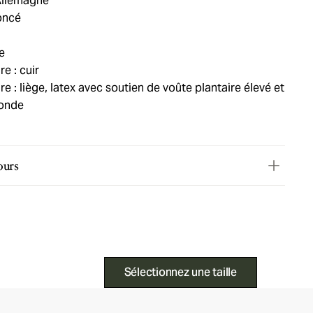
Allemagne
oncé
e
e : cuir
e : liège, latex avec soutien de voûte plantaire élevé et
fonde
ours
Sélectionnez une taille