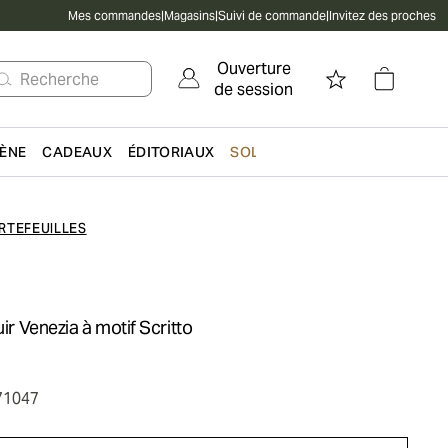
Mes commandes
|
Magasins
|
Suivi de commande
|
Invitez des proches
Ouverture
Recherche
de session
IÈNE
CADEAUX
ÉDITORIAUX
SOLDES
RTEFEUILLES
uir Venezia à motif Scritto
71047