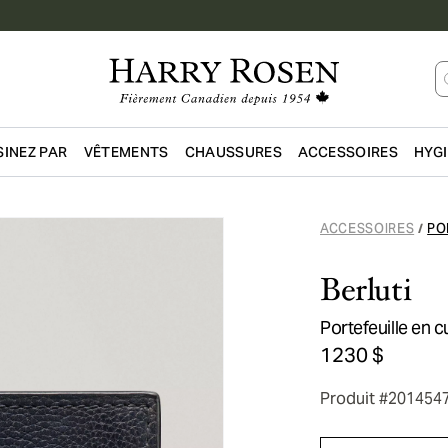
INEZ PAR
VÊTEMENTS
CHAUSSURES
ACCESSOIRES
HYG
Passer au contenu principal
ACCESSOIRES
PO
/
Berluti
Portefeuille en c
1230 $
Produit #201454