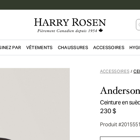
INEZ PAR
VÊTEMENTS
CHAUSSURES
ACCESSOIRES
HYG
Passer au contenu principal
ACCESSOIRES
CE
/
Anderson
Ceinture en suè
230 $
Produit #201555