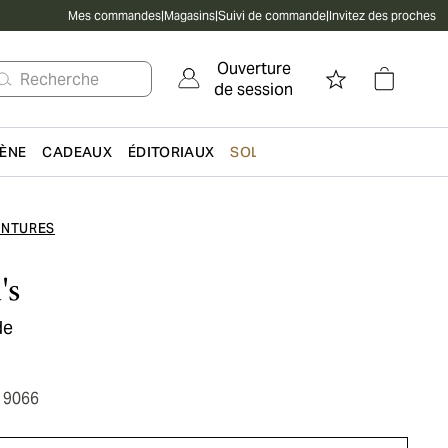
Mes commandes
|
Magasins
|
Suivi de commande
|
Invitez des proches
Ouverture
Recherche
de session
IÈNE
CADEAUX
ÉDITORIAUX
SOLDES
INTURES
's
de
19066