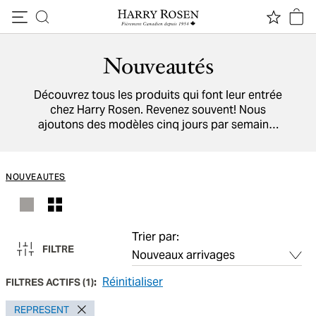
Passer au contenu
Nouveautés
Découvrez tous les produits qui font leur entrée
chez Harry Rosen. Revenez souvent! Nous
ajoutons des modèles cinq jours par semaine.
Parcourez aussi la liste de nos marques, qui
viennent de partout dans le monde.
NOUVEAUTES
Trier par:
FILTRE
Réinitialiser
FILTRES ACTIFS
(
1
):
REPRESENT