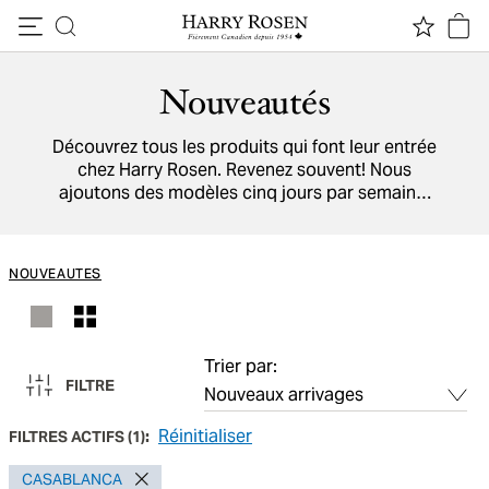
Passer au contenu
Nouveautés
Découvrez tous les produits qui font leur entrée
chez Harry Rosen. Revenez souvent! Nous
ajoutons des modèles cinq jours par semaine.
Parcourez aussi la liste de nos marques, qui
viennent de partout dans le monde.
NOUVEAUTES
Trier par:
FILTRE
Réinitialiser
FILTRES ACTIFS
(
1
):
CASABLANCA