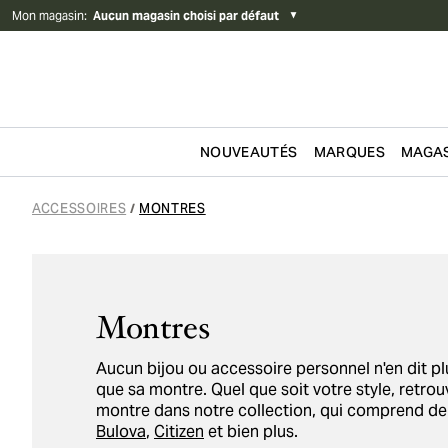
Mon magasin
:
Aucun magasin choisi par défaut
▼
NOUVEAUTÉS
MARQUES
MAGAS
Passer au contenu
ACCESSOIRES
MONTRES
/
Montres
Aucun bijou ou accessoire personnel n'en dit p
que sa montre. Quel que soit votre style, retro
montre dans notre collection, qui comprend de
Bulova
,
Citizen
et bien plus.