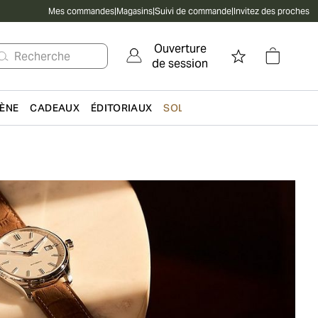
Mes commandes
|
Magasins
|
Suivi de commande
|
Invitez des proches
Ouverture
Recherche
de session
IÈNE
CADEAUX
ÉDITORIAUX
SOLDES