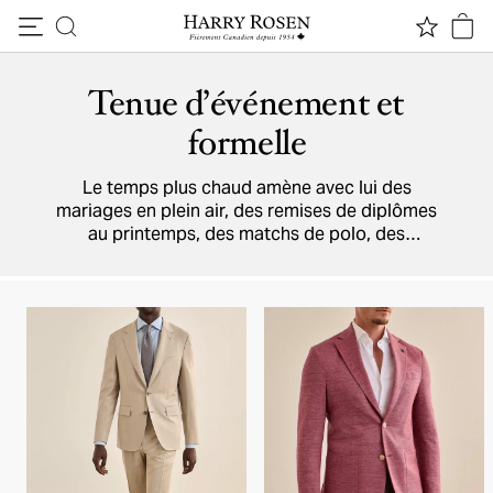
Passer au contenu
Tenue d’événement et
formelle
Le temps plus chaud amène avec lui des
mariages en plein air, des remises de diplômes
au printemps, des matchs de polo, des
festivals de cinéma et autres événements à
votre agenda. Entre les
complets
légers,
vestons
sport,
chemises habillées
,
pantalons
,
chaussures habillées
,
flâneurs
,
accessoires
, et
plus encore, on vous garde confortable et prêt
pour toutes les occasions.