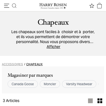
Passer au contenu
Chapeaux
Les chapeaux sont faciles à choisir et à porter,
et ils vous permettent de démontrer votre
personnalité. Nous vous proposons divers
modèles selon vos préférences, par exemple
Afficher
des chapeaux de style aviateur, des casquettes
sport, des casquettes camelot, des fédoras, et
des tuques.
ACCESSOIRES
/
CHAPEAUX
Magasiner par marques
Canada Goose
Moncler
Varsity Headwear
Wi
3
Articles