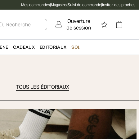
Mes commandes
|
Magasins
|
Suivi de commande
|
Invitez des proches
Ouverture
Recherche
de session
IÈNE
CADEAUX
ÉDITORIAUX
SOLDES
TOUS LES ÉDITORIAUX