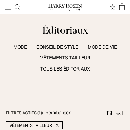
Passer au contenu
Éditoriaux
MODE
CONSEIL DE STYLE
MODE DE VIE
VÊTEMENTS TAILLEUR
TOUS LES ÉDITORIAUX
ESSENTIELS DE SAISON
5 chaussures sport d'été
Lire le contenu
Réinitialiser
Filtres
FILTRES ACTIFS
(
1
):
VÊTEMENTS TAILLEUR