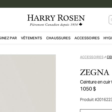
INEZ PAR
VÊTEMENTS
CHAUSSURES
ACCESSOIRES
HYG
Passer au contenu principal
ACCESSOIRES
CE
/
ZEGNA
Ceinture en cuir
1050 $
Produit #201622