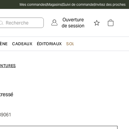
Mes commandes
|
Magasins
|
Suivi de commande
|
Invitez des proches
Ouverture
Recherche
de session
IÈNE
CADEAUX
ÉDITORIAUX
SOLDES
INTURES
 tressé
39061