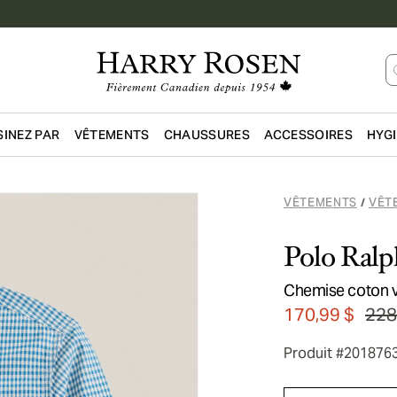
INEZ PAR
VÊTEMENTS
CHAUSSURES
ACCESSOIRES
HYG
Passer au contenu principal
VÊTEMENTS
VÊT
/
Polo Ralp
Chemise coton v
170,99 $
228
Produit #201876