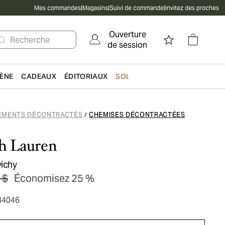
Mes commandes
|
Magasins
|
Suivi de commande
|
Invitez des proches
Ouverture
Recherche
de session
IÈNE
CADEAUX
ÉDITORIAUX
SOLDES
EMENTS DÉCONTRACTÉS
CHEMISES DÉCONTRACTÉES
/
h Lauren
ichy
 $
Économisez 25 %
34046