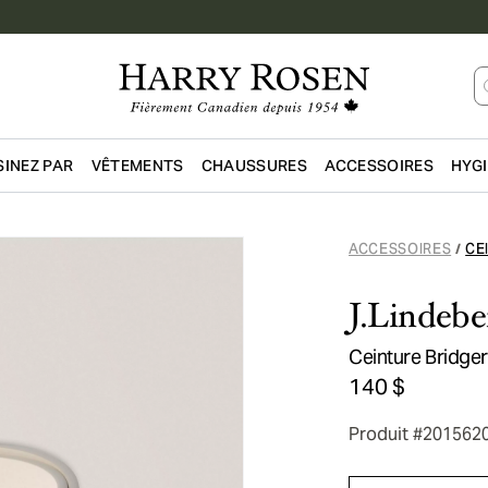
INEZ PAR
VÊTEMENTS
CHAUSSURES
ACCESSOIRES
HYG
Passer au contenu principal
ACCESSOIRES
CE
/
J.Lindebe
Ceinture Bridge
140 $
Produit #201562