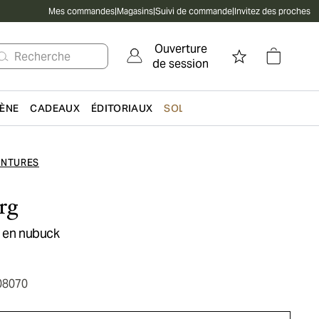
Mes commandes
|
Magasins
|
Suivi de commande
|
Invitez des proches
Ouverture
Recherche
de session
IÈNE
CADEAUX
ÉDITORIAUX
SOLDES
INTURES
rg
r en nubuck
08070