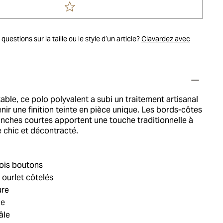
uestions sur la taille ou le style d’un article?
Clavardez avec
table, ce polo polyvalent a subi un traitement artisanal
nir une finition teinte en pièce unique. Les bords-côtes
anches courtes apportent une touche traditionnelle à
e chic et décontracté.
ois boutons
 ourlet côtelés
ure
ie
âle