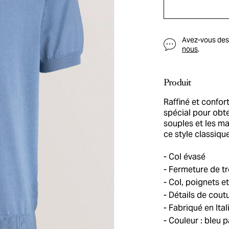
Avez-vous des q
nous
.
Produit
Raffiné et confor
spécial pour obte
souples et les m
ce style classiqu
Col évasé
Fermeture de tr
Col, poignets et
Détails de cout
Fabriqué en Ital
Couleur : bleu p