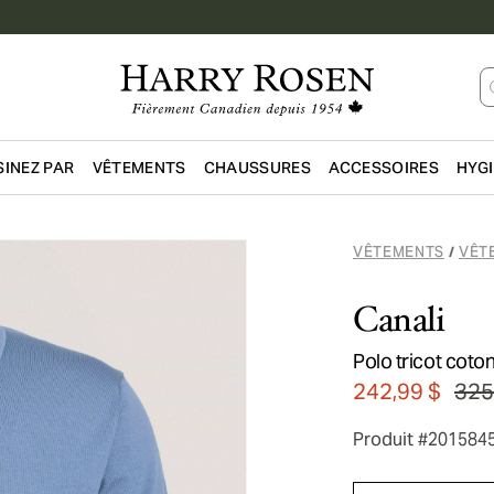
INEZ PAR
VÊTEMENTS
CHAUSSURES
ACCESSOIRES
HYG
Passer au contenu principal
VÊTEMENTS
VÊT
/
Canali
Polo tricot coto
242,99 $
325
Produit #201584