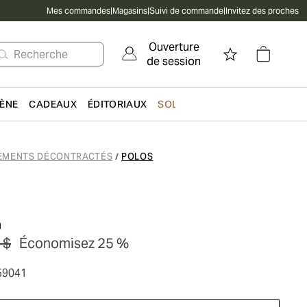
Mes commandes
|
Magasins
|
Suivi de commande
|
Invitez des proches
Ouverture
Recherche
de session
IÈNE
CADEAUX
ÉDITORIAUX
SOLDES
EMENTS DÉCONTRACTÉS
POLOS
/
n
 $
Économisez 25 %
59041