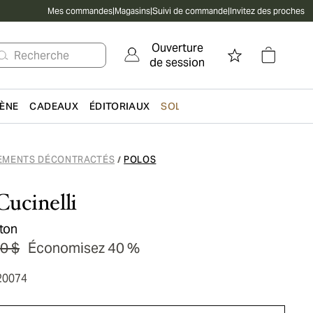
Mes commandes
|
Magasins
|
Suivi de commande
|
Invitez des proches
Ouverture
Recherche
de session
IÈNE
CADEAUX
ÉDITORIAUX
SOLDES
EMENTS DÉCONTRACTÉS
POLOS
/
Cucinelli
oton
0 $
Économisez 40 %
20074