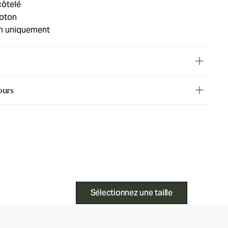
 côtelé
coton
in uniquement
ours
Sélectionnez une taille