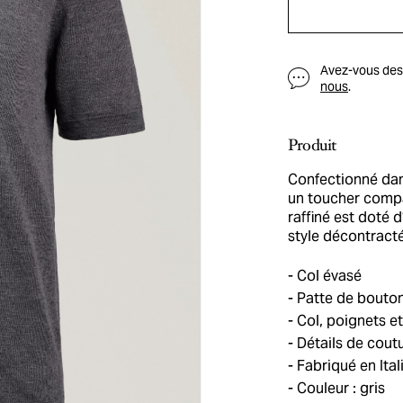
Avez-vous des q
nous
.
Produit
Confectionné dan
un toucher compa
raffiné est doté d
style décontract
Col évasé
Patte de bouto
Col, poignets et
Détails de cout
Fabriqué en Ital
Couleur : gris