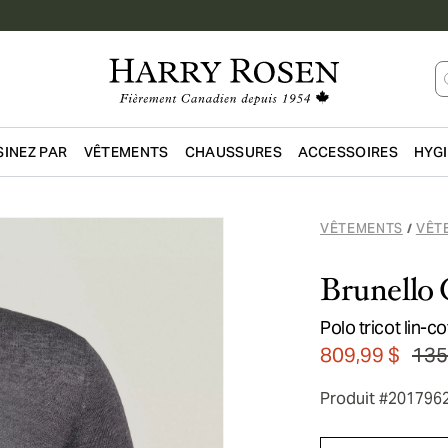
INEZ PAR
VÊTEMENTS
CHAUSSURES
ACCESSOIRES
HYG
Passer au contenu principal
VÊTEMENTS
VÊT
/
Brunello 
Polo tricot lin-c
809,99 $
135
Produit #201796