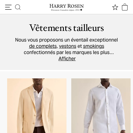
Passer au contenu
Vêtements tailleurs
Nous vous proposons un éventail exceptionnel
de complets
,
vestons
et
smokings
confectionnés par les marques les plus
réputées au monde. Nous croyons qu'il est
Afficher
préférable que nos tailleurs effectuent les
retouches nécessaires sur place; nous vous
recommandons donc de choisir
le ramassage
en magasin
. Nos
conseillers vestimentaires
peuvent vous aider à profiter des différents
services.