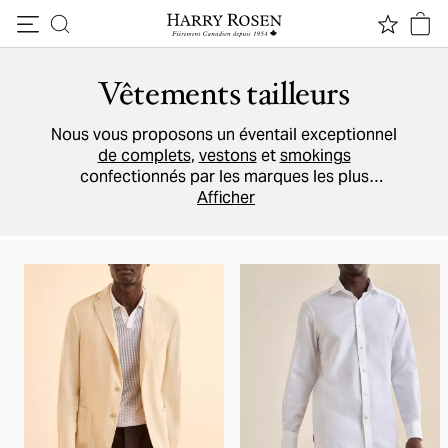
Passer au contenu
Vêtements tailleurs
Nous vous proposons un éventail exceptionnel
de complets
,
vestons
et
smokings
confectionnés par les marques les plus
réputées au monde. Nous croyons qu'il est
Afficher
préférable que nos tailleurs effectuent les
retouches nécessaires sur place; nous vous
recommandons donc de choisir
le ramassage
en magasin
. Nos
conseillers vestimentaires
peuvent vous aider à profiter des différents
services.