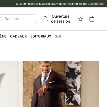
Mes commandes
|
Magasins
|
Suivi de commande
|
Invitez des proches
Ouverture
Recherche
de session
IÈNE
CADEAUX
ÉDITORIAUX
SOLDES