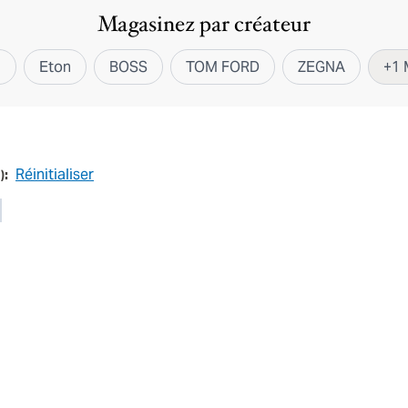
Magasinez par créateur
i
Eton
BOSS
TOM FORD
ZEGNA
+
1
Réinitialiser
1
):