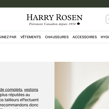
INEZ PAR
VÊTEMENTS
CHAUSSURES
ACCESSOIRES
HYG
Passer au contenu principal
de complets
,
vestons
plus réputées au
s tailleurs effectuent
us recommandons donc