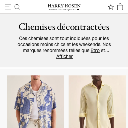
Passer au contenu
Chemises décontractées
Ces chemises sont tout indiquées pour les
occasions moins chics et les weekends. Nos
marques renommées telles que
Etro
et
Bugatchi
proposent des modèles pour plaire à
Afficher
tous les gouts, que vous préfériez les carreaux,
les rayures, les motifs paisley, ou les finitions
parfaitement unies.