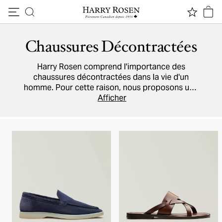
Passer au contenu
Chaussures Décontractées
Harry Rosen comprend l'importance des
chaussures décontractées dans la vie d'un
homme. Pour cette raison, nous proposons une
multitude
de flâneurs sport
Afficher
, de mocassins et
de sandales
. Les collections de
Giorgio Armani
,
Ferragamo
, et
Prada
ne manquent jamais de
style.