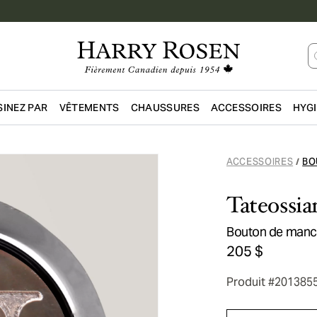
INEZ PAR
VÊTEMENTS
CHAUSSURES
ACCESSOIRES
HYG
Passer au contenu principal
ACCESSOIRES
BO
/
Tateossia
Bouton de manch
205 $
Produit #201385