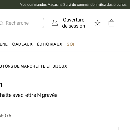
Mes commandes
|
Magasins
|
Suivi de commande
|
Invitez des proches
Ouverture
Recherche
de session
IÈNE
CADEAUX
ÉDITORIAUX
SOLDES
UTONS DE MANCHETTE ET BIJOUX
n
ette avec lettre N gravée
55075