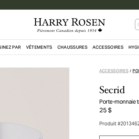
INEZ PAR
VÊTEMENTS
CHAUSSURES
ACCESSOIRES
HYG
Passer au contenu principal
ACCESSOIRES
PO
/
Secrid
Porte-monnaie t
25 $
Produit #201346