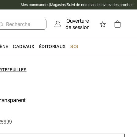
Mes commandes
|
Magasins
|
Suivi de commande
|
Invitez des proches
Ouverture
Recherche
de session
IÈNE
CADEAUX
ÉDITORIAUX
SOLDES
RTEFEUILLES
ransparent
25999