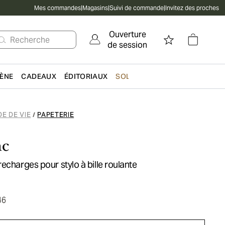
Mes commandes
|
Magasins
|
Suivi de commande
|
Invitez des proches
Ouverture
Recherche
de session
IÈNE
CADEAUX
ÉDITORIAUX
SOLDES
E DE VIE
PAPETERIE
/
nc
echarges pour stylo à bille roulante
46