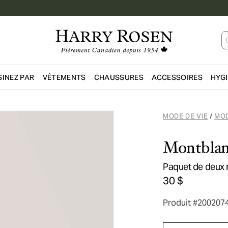
INEZ PAR
VÊTEMENTS
CHAUSSURES
ACCESSOIRES
HYG
Passer au contenu principal
MODE DE VIE
MOD
/
Montbla
Paquet de deux r
30 $
Produit #200207