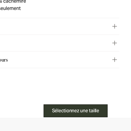
 % cachemire
seulement
ours
Sélectionnez une taille