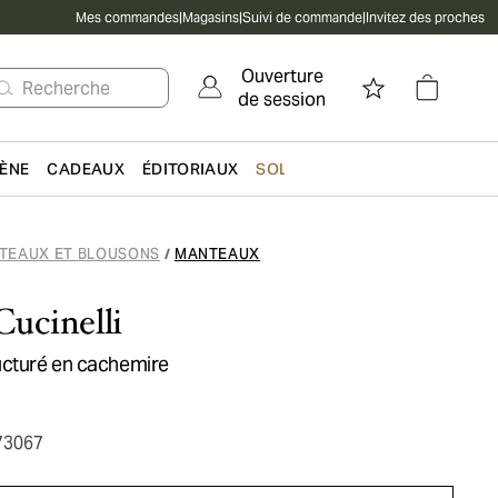
Mes commandes
|
Magasins
|
Suivi de commande
|
Invitez des proches
Ouverture
Recherche
de session
IÈNE
CADEAUX
ÉDITORIAUX
SOLDES
TEAUX ET BLOUSONS
MANTEAUX
/
Cucinelli
ucturé en cachemire
73067