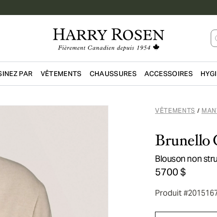
INEZ PAR
VÊTEMENTS
CHAUSSURES
ACCESSOIRES
HYG
Passer au contenu principal
VÊTEMENTS
MAN
/
Brunello 
Blouson non str
5700 $
Produit #201516