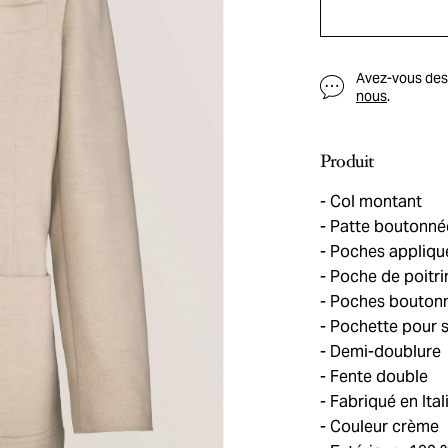
Avez-vous des q
nous
.
Produit
Col montant
Patte boutonné
Poches appliquée
Poche de poitri
Poches boutonné
Pochette pour sty
Demi-doublure
Fente double
Fabriqué en Ital
Couleur crème