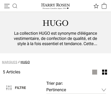
Passer au contenu
HUGO
La collection HUGO est synonyme d’élégance
vestimentaire, de confection de qualité, et de
style à la fois essentiel et tendance. Cette
gamme plus urbaine de la maison BOSS vous
propose un éventail complet d’articles
décontractés et confortables, qui respectent la
MARQUES
/
HUGO
mode tout en incluant une touche.
5
Articles
Trier par:
FILTRE