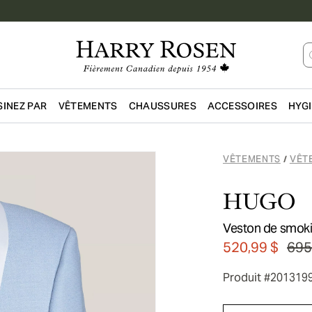
INEZ PAR
VÊTEMENTS
CHAUSSURES
ACCESSOIRES
HYG
Passer au contenu principal
VÊTEMENTS
VÊT
/
HUGO
Veston de smok
520,99 $
695
Produit #201319