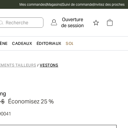
Mes commandes
|
Magasins
|
Suivi de commande
|
Invitez des proches
Ouverture
Recherche
de session
IÈNE
CADEAUX
ÉDITORIAUX
SOLDES
EMENTS TAILLEURS
VESTONS
/
ing
 $
Économisez 25 %
90041