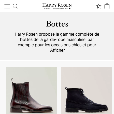
Passer au contenu
Bottes
Harry Rosen propose la gamme complète de
bottes de la garde-robe masculine, par
exemple pour les occasions chics et pour
l'hiver. Profitez entre autres des doublures en
Afficher
fourrure, de la résistance aux intempéries et
des cuirs
et
suèdes
de qualité des modèles
signés
Santoni
,
To Boot New York
,
Brunello
Cucinelli
et
Tod's
.