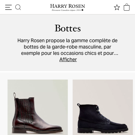
Passer au contenu
Bottes
Harry Rosen propose la gamme complète de
bottes de la garde-robe masculine, par
exemple pour les occasions chics et pour
l'hiver. Profitez entre autres des doublures en
Afficher
fourrure, de la résistance aux intempéries et
des cuirs
et
suèdes
de qualité des modèles
signés
Santoni
,
To Boot New York
,
Brunello
Cucinelli
et
Tod's
.