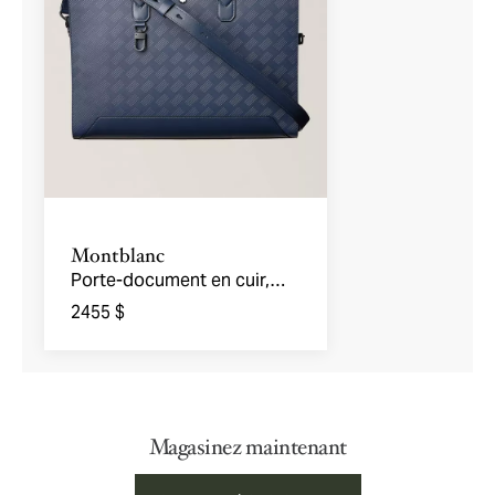
Montblanc
Porte-document en cuir,
collection Extrême 3.0
2455 $
Magasinez maintenant