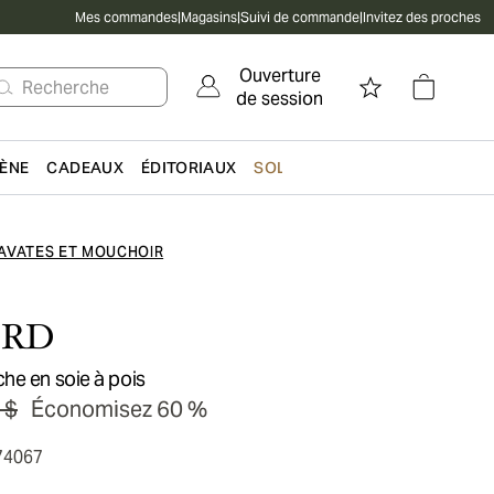
Mes commandes
|
Magasins
|
Suivi de commande
|
Invitez des proches
Ouverture
Recherche
de session
IÈNE
CADEAUX
ÉDITORIAUX
SOLDES
AVATES ET MOUCHOIR
ORD
he en soie à pois
 $
Économisez 60 %
74067