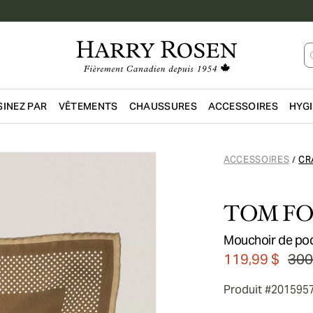
INEZ PAR
VÊTEMENTS
CHAUSSURES
ACCESSOIRES
HYG
Passer au contenu principal
ACCESSOIRES
CR
/
TOM F
Mouchoir de poc
119,99 $
300
Produit #201595