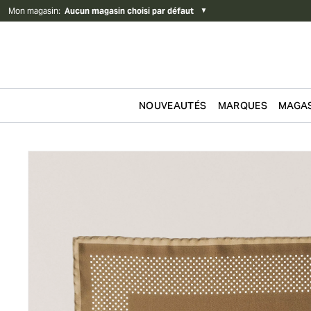
Mon magasin
:
Aucun magasin choisi par défaut
▼
NOUVEAUTÉS
MARQUES
MAGAS
Passer au contenu