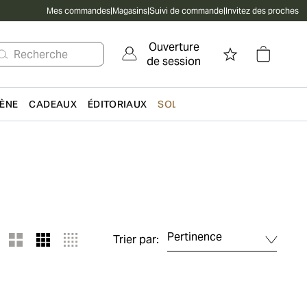
Mes commandes
|
Magasins
|
Suivi de commande
|
Invitez des proches
Ouverture
Recherche
de session
IÈNE
CADEAUX
ÉDITORIAUX
SOLDES
Pertinence
Trier par: