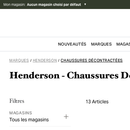
Mon magasin
:
Aucun magasin choisi par défaut
▼
NOUVEAUTÉS
MARQUES
MAGAS
Passer au contenu
MARQUES
HENDERSON
CHAUSSURES DÉCONTRACTÉES
/
/
Henderson - Chaussures D
Filtres
13
Articles
MAGASINS
Tous les magasins