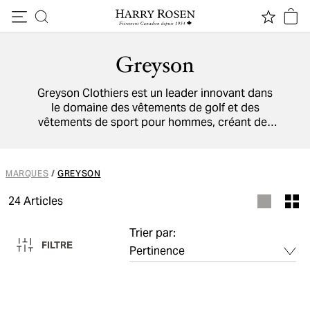
Passer au contenu
Greyson
Greyson Clothiers est un leader innovant dans
le domaine des vêtements de golf et des
vêtements de sport pour hommes, créant des
vêtements de haute performance avec une
confection et une construction supérieures.
C'est l'objectif de Greyson Clothiers de prouver
MARQUES
/
GREYSON
que le sport, la mode et la fonctionnalité
peuvent coexister.
24
Articles
Trier par:
FILTRE