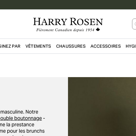
INEZ PAR
VÊTEMENTS
CHAUSSURES
ACCESSOIRES
HYG
Passer au contenu principal
 masculine. Notre
ouble boutonnage
-
nne la prestance
me pour les brunchs