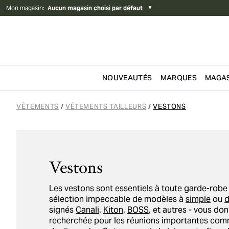
Mon magasin
:
Aucun magasin choisi par défaut
▼
NOUVEAUTÉS
MARQUES
MAGAS
Passer au contenu
VÊTEMENTS
VÊTEMENTS TAILLEURS
VESTONS
/
/
Vestons
Les vestons sont essentiels à toute garde-robe
sélection impeccable de modèles à
simple
ou
d
signés
Canali
,
Kiton
,
BOSS
, et autres - vous do
recherchée pour les réunions importantes com