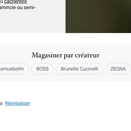
du
cachemire
amincie ou semi-
Magasiner par créateur
Samuelsohn
BOSS
Brunello Cucinelli
ZEGNA
Réinitialiser
1
):