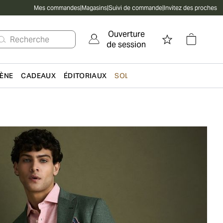
Mes commandes
|
Magasins
|
Suivi de commande
|
Invitez des proches
Ouverture
Recherche
de session
IÈNE
CADEAUX
ÉDITORIAUX
SOLDES