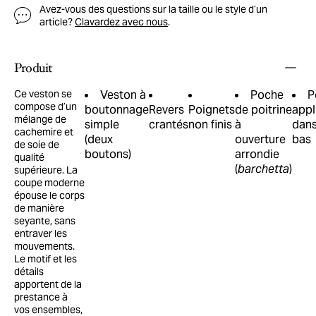
Avez-vous des questions sur la taille ou le style d’un
article?
Clavardez avec nous
.
Produit
Ce veston se
Veston à
Poche
P
compose d’un
boutonnage
Revers
Poignets
de poitrine
appl
mélange de
simple
crantés
non finis
à
dans
cachemire et
(deux
ouverture
bas
de soie de
boutons)
arrondie
qualité
(
barchetta
)
supérieure. La
coupe moderne
épouse le corps
de manière
seyante, sans
entraver les
mouvements.
Le motif et les
détails
apportent de la
prestance à
vos ensembles,